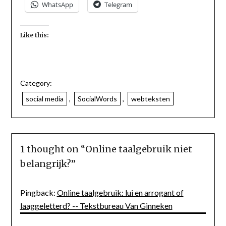
WhatsApp
Telegram
Like this:
Category:
social media
,
SocialWords
,
webteksten
1 thought on “
Online taalgebruik niet
belangrijk?
”
Pingback:
Online taalgebruik: lui en arrogant of
laaggeletterd? -- Tekstbureau Van Ginneken