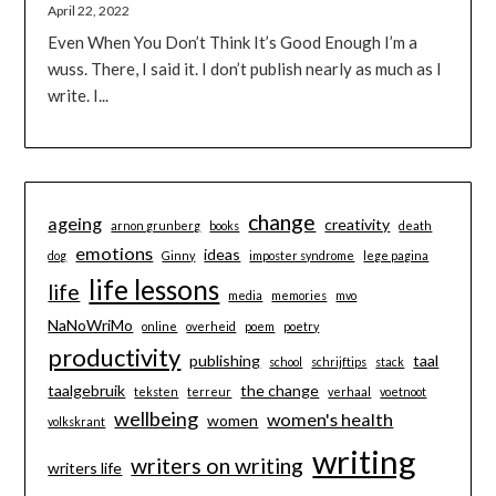
April 22, 2022
Even When You Don’t Think It’s Good Enough I’m a
wuss. There, I said it. I don’t publish nearly as much as I
write. I...
change
ageing
creativity
arnon grunberg
books
death
emotions
ideas
dog
Ginny
imposter syndrome
lege pagina
life lessons
life
media
memories
mvo
NaNoWriMo
online
overheid
poem
poetry
productivity
publishing
taal
school
schrijftips
stack
taalgebruik
the change
teksten
terreur
verhaal
voetnoot
wellbeing
women's health
women
volkskrant
writing
writers on writing
writers life