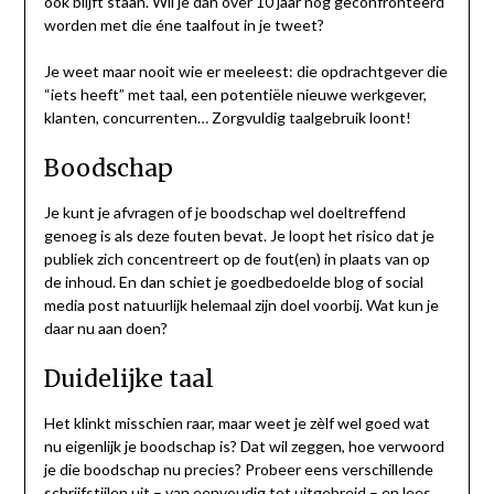
ook blijft staan. Wil je dan over 10 jaar nog geconfronteerd
worden met die éne taalfout in je tweet?
Je weet maar nooit wie er meeleest: die opdrachtgever die
“iets heeft” met taal, een potentiële nieuwe werkgever,
klanten, concurrenten… Zorgvuldig taalgebruik loont!
Boodschap
Je kunt je afvragen of je boodschap wel doeltreffend
genoeg is als deze fouten bevat. Je loopt het risico dat je
publiek zich concentreert op de fout(en) in plaats van op
de inhoud. En dan schiet je goedbedoelde blog of social
media post natuurlijk helemaal zijn doel voorbij. Wat kun je
daar nu aan doen?
Duidelijke taal
Het klinkt misschien raar, maar weet je zèlf wel goed wat
nu eigenlijk je boodschap is? Dat wil zeggen, hoe verwoord
je die boodschap nu precies? Probeer eens verschillende
schrijfstijlen uit – van eenvoudig tot uitgebreid – en lees