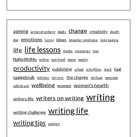
change
ageing
creativity
arnon grunberg
books
death
emotions
ideas
dog
Ginny
imposter syndrome
lege pagina
life lessons
life
media
memories
mvo
NaNoWriMo
online
overheid
poem
poetry
productivity
publishing
taal
school
schrijftips
stack
taalgebruik
the change
teksten
terreur
verhaal
voetnoot
wellbeing
women's health
women
volkskrant
writing
writers on writing
writers life
writing life
writing challenge
writing tips
zwijgen