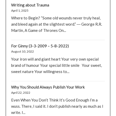
Writing about Trauma
April 1, 2025
Where to Begin? “Some old wounds never truly heal,
and bleed again at the slightest word.” ― George R.R.
Martin, A Game of Thrones On...
For Ginny (3-3-2009 – 5-8-2022)
August 10, 2022
Your iron will and giant heart Your very own special
brand of humour Your special little smile Your sweet,
sweet nature Your willingness to...
Why You Should Always Publish Your Work
April 22, 2022
Even When You Don’t Think It’s Good Enough I’m a
wuss. There, I said it. I don’t publish nearly as much as I
write. I...