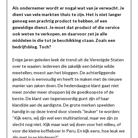
Als ondernemer wordt er nogal wat van je verwacht. Je
dient van vele markten thuis te zijn. Het is niet langer
genoeg een prachtig product te hebben, of een
geweldige dienst. Je moet dat product of die service
ook weten te verkopen, en daarvoor zet je alle
middelen in die tot je beschikking staan. Zoals een
bedrijfsblog. Toch?
Enige jaren geleden leek de trend uit de Verenigde Staten
over te waaien: iedereen die zakelijk een béétje wilde
meetellen, moest aan het bloggen. De achterliggende
gedachte is eenvoudig en heeft te maken met de nieuwe
manier van zaken doen. De hedendaagse klant gaat niet
meer zonder meer shoppen bij de goedkoopste of de
beste. De klant van tegenwoordig gunt zijn of haar
klandizie aan de aardigste. De grote merken speelden
handig in op deze trend door steeds “leuker” te worden:
“Kijk eens, wij zijn wel een multinational, maar we zijn zo
slecht nog niet. Kijk maar wat wij doen voor het milieu, of
voor die kleine koffieboer in Peru. En kijk eens, hoe leuk we
zijn met jouw kinderen?”